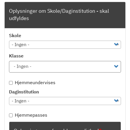
Oplysninger om Skole/Daginstitution - skal
udfyldes
Skole
Skole
- Ingen -
Klasse
Klasse
Hjemmeundervises
Daginstitution
Daginstitution
- Ingen -
Hjemmepasses