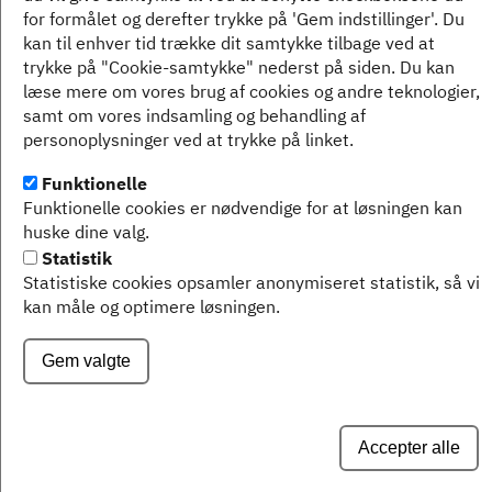
for formålet og derefter trykke på 'Gem indstillinger'. Du
kan til enhver tid trække dit samtykke tilbage ved at
trykke på "Cookie-samtykke" nederst på siden. Du kan
læse mere om vores brug af cookies og andre teknologier,
samt om vores indsamling og behandling af
VORDINGBORG KOMMUNE
KONTAKT OS:
personoplysninger ved at trykke på linket.
Valdemarsgade 43
Telefonnumre og åbningstider
Funktionelle
4760 Vordingborg
Funktionelle cookies er nødvendige for at løsningen kan
huske dine valg.
Tlf.: 55 36 36 36
Statistik
CVR-nr.: 29 18 96 76
Statistiske cookies opsamler anonymiseret statistik, så vi
kan måle og optimere løsningen.
Gem valgte
Accepter alle