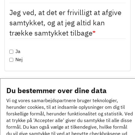
Jeg ved, at det er frivilligt at afgive
samtykket, og at jeg altid kan
trække samtykket tilbage
Ja
Nej
Ønskes kvittering for indsendelsen
Du bestemmer over dine data
Vi og vores samarbejdspartnere bruger teknologier,
Ja
herunder cookies, til at indsamle oplysninger om dig til
Nej
forskellige formål, herunder funktionalitet og statistik. Ved
at trykke på 'Accepter alle' giver du samtykke til alle disse
formål. Du kan også vælge at tilkendegive, hvilke formål
Indsend
du vil give samtykke til ved at benytte checkboksene ud